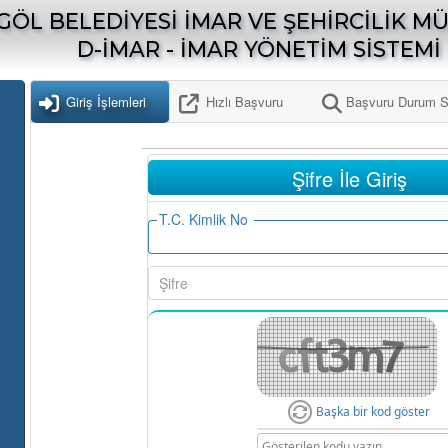
GÖL BELEDİYESİ İMAR VE ŞEHİRCİLİK 
D-İMAR - İMAR YÖNETİM SİSTEMİ
Giriş İşlemleri
Hızlı Başvuru
Başvuru Durum S
Şifre İle Giriş
T.C. Kimlik No
Şifre
Başka bir kod göster